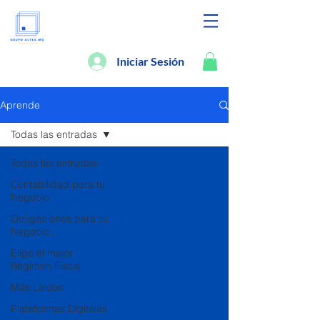
Iniciar Sesión
Aprende
Todas las entradas
Todas las entradas
Contabilidad para tu
Negocio
Obligaciones para tu
Negocio...
Elige el mejor
Régimen Fiscal
Más Leídos
Plataformas Digitales