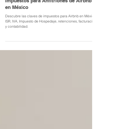
Grupo Altea MG
9 ago 2023
6 min de lectura
Conoce tus Obligaciones: Guía de
Impuestos para Anfitriones de Airbnb
en México
Descubre las claves de impuestos para Airbnb en México:
ISR, IVA, Impuesto de Hospedaje, retenciones, facturación
y contabilidad.