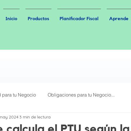
Inicio
Productos
Planificador Fiscal
Aprende
d para tu Negocio
Obligaciones para tu Negocio...
 may 2024
3 min de lectura
Más Leídos
Plataformas Digitales
 calcula el PTU según la