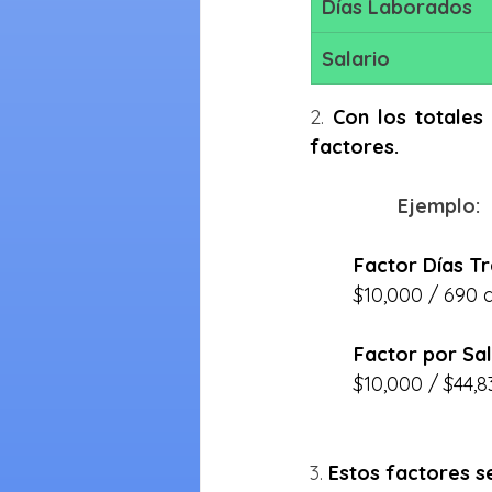
Días Laborados
Salario
2. 
Con los totales
factores.
Ejemplo:
Factor Días T
$10,000 / 690 d
Factor por Sal
$10,000 / $44,8
3. 
Estos factores se