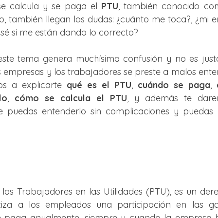
 calcula y se paga el 
PTU
, también conocido co
llo, también llegan las dudas: ¿cuánto me toca?, ¿mi e
sé si me están dando lo correcto?
ste tema genera muchísima confusión y no es justo
 empresas y los trabajadores se preste a malos entend
s a explicarte 
qué es el PTU
, 
cuándo se paga
, 
lo
, 
cómo se calcula el PTU
, y además te dar
 puedas entenderlo sin complicaciones y puedas re
 los Trabajadores en las Utilidades (PTU), es un dere
iza a los empleados una participación en las ga
se paga anualmente, siempre y cuando la empresa 