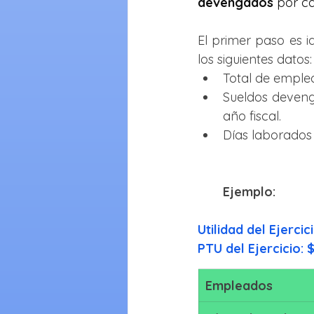
devengados
 por c
El primer paso es i
los siguientes datos:
Total de emple
Sueldos deveng
año fiscal.
Días laborados 
Ejemplo:
Utilidad del Ejerci
PTU del Ejercicio: 
Empleados