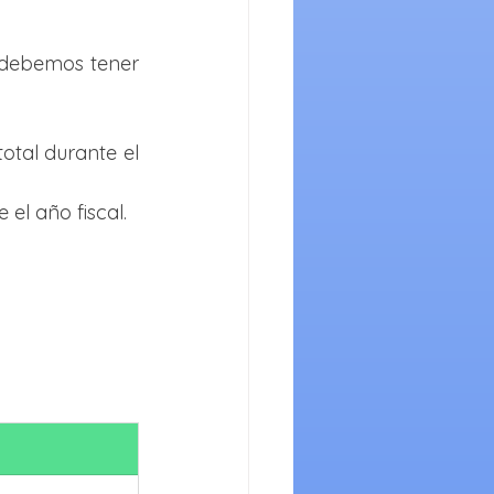
 debemos tener 
al durante el 
el año fiscal.
Total	