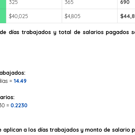
325
365
690
$40,025
$4,805
$44,
 de días trabajados y total de salarios pagados se
rabajados:
ías = 
14.49
arios:
30 = 
0.2230
 aplican a los días trabajados y monto de salario p