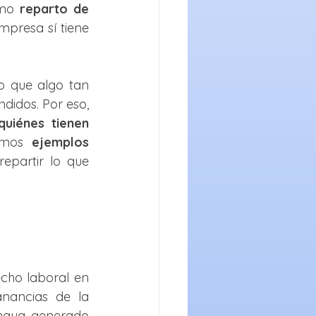
mo 
reparto de 
mpresa sí tiene 
 que algo tan 
idos. Por eso, 
quiénes tienen 
emos 
ejemplos 
partir lo que 
cho laboral en 
nancias de la 
haya generado 