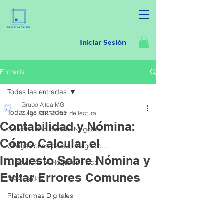
Iniciar Sesión
Entrada
Todas las entradas
Grupo Altea MG
Todas las entradas
7 ago 2023
5 min de lectura
Contabilidad y Nómina:
Contabilidad para tu Negocio
Cómo Calcular el
Obligaciones para tu Negocio...
Impuesto Sobre Nómina y
Elige el mejor Régimen Fiscal
Evitar Errores Comunes
Más Leídos
Plataformas Digitales