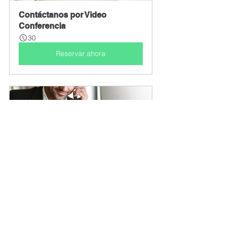
Contáctanos por Video 
Conferencia
30
Reservar ahora
Contáctanos por Llamada 
Telefónica
30
Reservar ahora