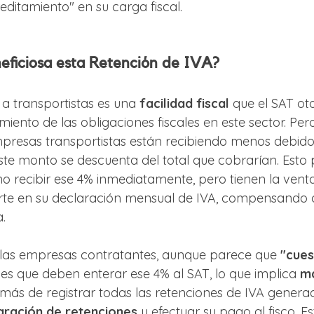
editamiento" en su carga fiscal.
eficiosa esta Retención de IVA?
a transportistas es una 
facilidad fiscal
 que el SAT ot
imiento de las obligaciones fiscales en este sector. Per
presas transportistas están recibiendo menos debido
este monto se descuenta del total que cobrarían. Esto 
 no recibir ese 4% inmediatamente, pero tienen la vent
rte en su declaración mensual de IVA, compensando d
.
 las empresas contratantes, aunque parece que 
"cues
d es que deben enterar ese 4% al SAT, lo que implica 
má
emás de registrar todas las retenciones de IVA genera
aración de retenciones
 y efectuar su pago al fisco. Es