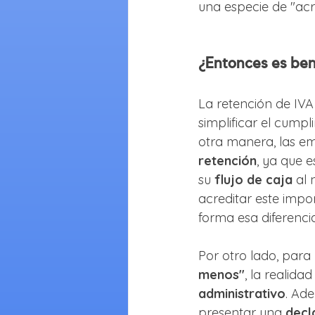
una especie de "acr
¿Entonces es ben
La retención de IVA 
simplificar el cumpl
otra manera, las em
retención
, ya que 
su 
flujo de caja
 al
acreditar este impo
forma esa diferencia
Por otro lado, para
menos"
, la realida
administrativo
. Ad
presentar una 
decl