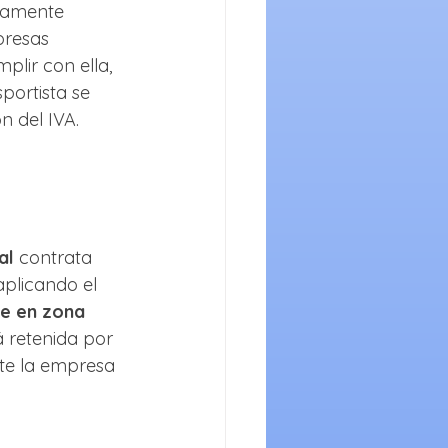
vamente 
presas 
lir con ella, 
portista se 
n del IVA.
al
 contrata 
aplicando el 
re en zona 
rá retenida por 
te la empresa 