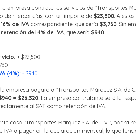
 empresa contrata los servicios de "Transportes Már
ado de mercancías, con un importe de 
$23,500
. A estos
 
16% de IVA
 correspondiente, que sería 
$3,760
. Sin e
 
retención del 4% de IVA
, que sería 
$940
.
vicio:
 + $23,500
,760
VA (4%):
 - $940
e la empresa pagará a "Transportes Márquez S.A. de C.
 $940 = $26,320
. La empresa contratante será la resp
irectamente al SAT como retención de IVA.
 este caso "Transportes Márquez S.A. de C.V.", podrá re
su IVA a pagar en la declaración mensual, lo que fun