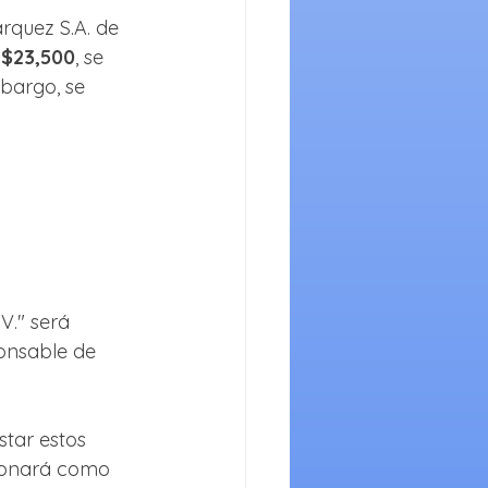
quez S.A. de 
 
$23,500
, se 
mbargo, se 
V." será 
onsable de 
star estos 
cionará como 