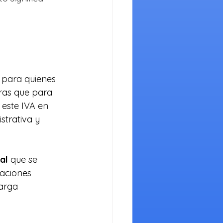
 para quienes 
ras que para 
 este IVA en 
trativa y 
al
 que se 
aciones 
arga 