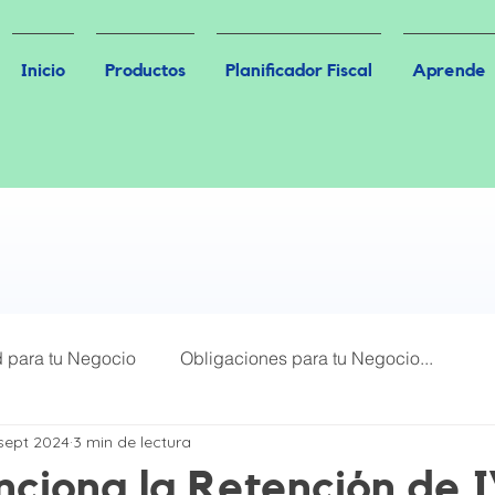
Inicio
Productos
Planificador Fiscal
Aprende
d para tu Negocio
Obligaciones para tu Negocio...
sept 2024
3 min de lectura
Más Leídos
Plataformas Digitales
ciona la Retención de 