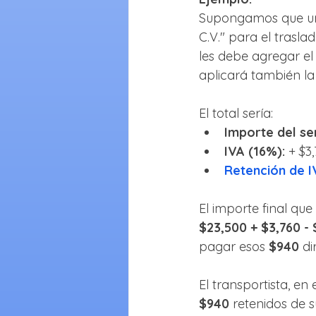
Supongamos que una
C.V." para el trasl
les debe agregar el
aplicará también la
El total sería:
Importe del ser
IVA (16%):
 + $3
Retención de I
El importe final qu
$23,500 + $3,760 -
pagar esos 
$940
 d
El transportista, en
$940
 retenidos de 