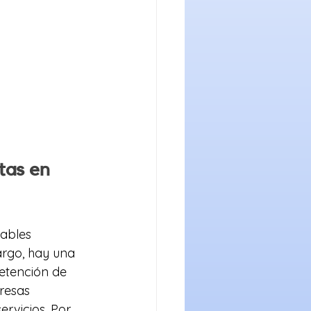
tas en 
ables 
rgo, hay una 
etención de 
resas 
rvicios. Por 