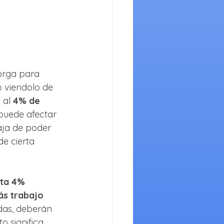
orga para 
o viendolo de 
 al 
4% de 
puede afectar 
aja de poder 
e cierta 
ta 4% 
s trabajo 
das, deberán 
to significa 