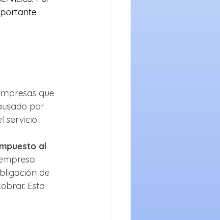
mportante 
 empresas que 
ausado por 
 servicio.
Impuesto al 
 empresa 
bligación de 
obrar. Esta 