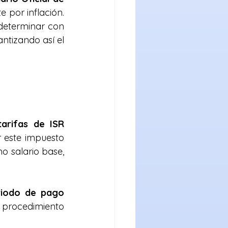
 por inflación. 
eterminar con 
ntizando así el 
tarifas de ISR
 este impuesto 
o salario base, 
riodo de pago
 procedimiento 