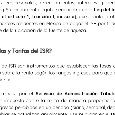
des empresariales, arrendamientos, intereses y de
ley. Su fundamento legal se encuentra en la 
Ley del I
el artículo 1, fracción I, inciso a)
, que señala la ob
morales residentes en México de pagar el ISR por todos
de la ubicación de la fuente de riqueza.
as y Tarifas del ISR?
s de ISR son instrumentos que establecen las tasas a
o sobre la renta según los rangos ingresos para que e
rcial.
emitidas por el 
Servicio de Administración Tribut
el impuesto sobre la renta de manera proporcional 
gresos percibidos en un periodo (diario, semanal, dece
ablas se actualizan anualmente y se publican en el 
D