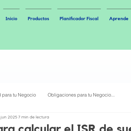
Inicio
Productos
Planificador Fiscal
Aprende
d para tu Negocio
Obligaciones para tu Negocio...
 jun 2025
7 min de lectura
Más Leídos
Plataformas Digitales
ara calcular el ISR de su