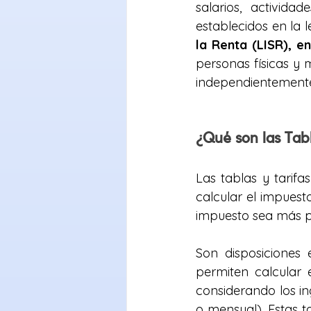
salarios, activida
establecidos en la 
la Renta (LISR), en 
personas físicas y 
independientemente 
¿Qué son las Tabl
Las tablas y tarifa
calcular el impuest
impuesto sea más pa
Son disposiciones 
permiten calcular 
considerando los in
o mensual). Estas t