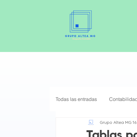
Todas las entradas
Contabilida
Grupo Altea MG
16
Elige el mejor Régimen Fiscal
Tablas p