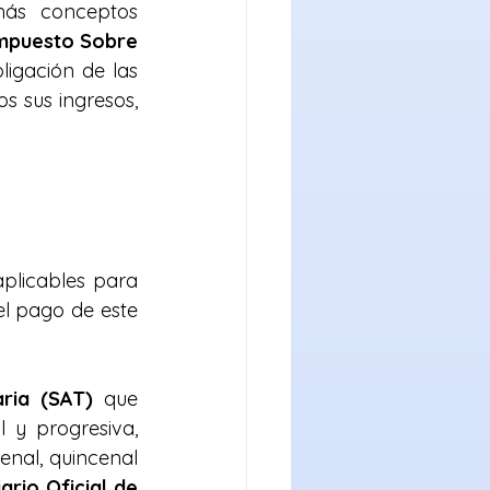
más conceptos 
mpuesto Sobre 
ligación de las 
 sus ingresos, 
plicables para 
l pago de este 
aria (SAT)
 que 
y progresiva, 
nal, quincenal 
iario Oficial de 