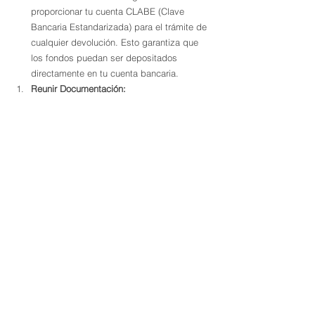
proporcionar tu cuenta CLABE (Clave 
Bancaria Estandarizada) para el trámite de 
cualquier devolución. Esto garantiza que 
los fondos puedan ser depositados 
directamente en tu cuenta bancaria.
Reunir Documentación:
Documentos Solicitados:
 Reúne toda la 
documentación que se menciona en el 
formato de solicitud de devolución. Esto 
incluye, pero no se limita a, comprobantes 
de pago, facturas, y cualquier otro 
documento que respalde tu solicitud.
Identificación Oficial:
 Lleva una copia de la 
identificación oficial que presentes. La 
copia debe contener tu huella dactilar, pero 
ésta debe estar testada (tachada) de 
manera que no sea visible para proteger tu 
privacidad.
Acudir a la Administración Tributaria:
Asignación de Oficina:
 Acude a la 