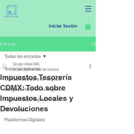
Iniciar Sesión
Entrada
Todas las entradas
Grupo Altea MG
Todas las entradas
10 jul 2024
6 min de lectura
Impuestos Tesorería
Contabilidad para tu Negocio
CDMX: Todo sobre
Obligaciones para tu Negocio...
Impuestos Locales y
Elige el mejor Régimen Fiscal
Devoluciones
Más Leídos
Plataformas Digitales