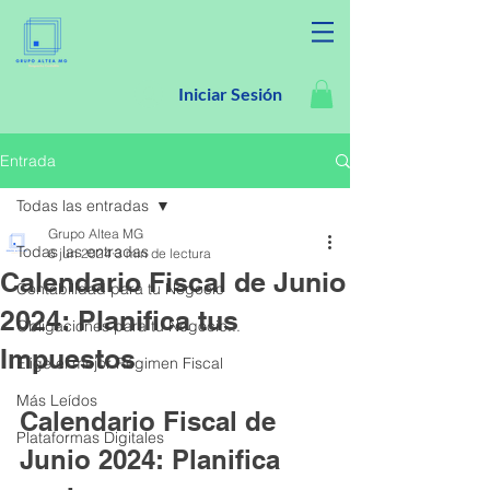
Iniciar Sesión
Entrada
Todas las entradas
Grupo Altea MG
Todas las entradas
6 jun 2024
3 min de lectura
Calendario Fiscal de Junio
Contabilidad para tu Negocio
2024: Planifica tus
Obligaciones para tu Negocio...
Impuestos
Elige el mejor Régimen Fiscal
Más Leídos
Calendario Fiscal de 
Plataformas Digitales
Junio 2024: Planifica 