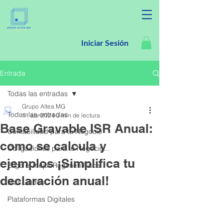
Iniciar Sesión
Entrada
Todas las entradas
Grupo Altea MG
Todas las entradas
11 abr 2024
3 min de lectura
Base Gravable ISR Anual:
Contabilidad para tu Negocio
como se calcula y
Obligaciones para tu Negocio...
ejemplos ¡Simplifica tu
Elige el mejor Régimen Fiscal
declaración anual!
Más Leídos
Plataformas Digitales