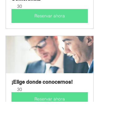
30
Reservar ahora
¡Elige donde conocernos!
30
Reservar ahora