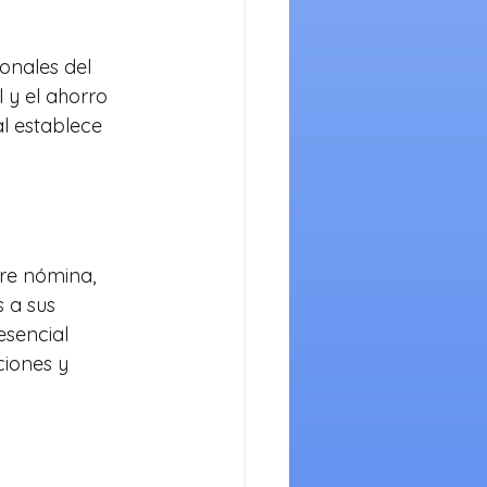
onales del 
 y el ahorro 
al establece 
bre nómina, 
 a sus 
sencial 
ciones y 