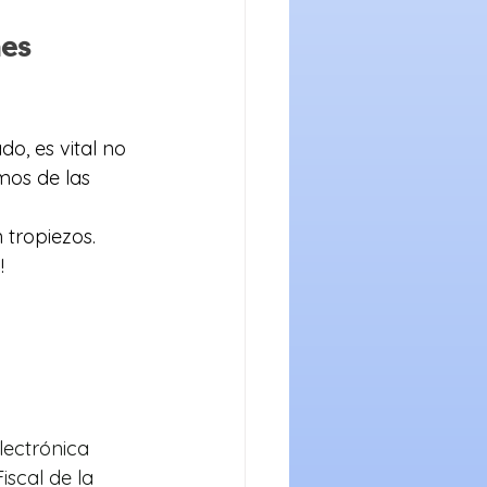
es 
o, es vital no 
mos de las 
tropiezos. 
!
lectrónica 
iscal de la 