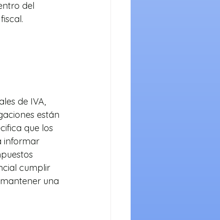
entro del 
iscal.
les de IVA, 
igaciones están 
ifica que los 
 informar 
mpuestos 
ncial cumplir 
y mantener una 