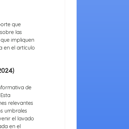
orte que 
sobre las 
 que impliquen 
 en el artículo 
2024)
nformativa de 
Esta 
nes relevantes 
os umbrales 
venir el lavado 
ada en el 