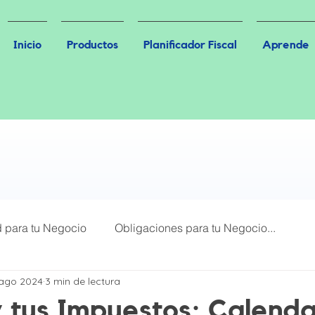
Inicio
Productos
Planificador Fiscal
Aprende
d para tu Negocio
Obligaciones para tu Negocio...
 ago 2024
3 min de lectura
Más Leídos
Plataformas Digitales
 tus Impuestos: Calenda