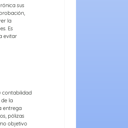
rónica sus 
probación, 
r la 
es. Es 
 evitar 
u contabilidad 
 de la 
a entrega 
s, pólizas 
mo objetivo 