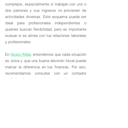
complejos, especialmente si trabajan con uno o 
dos patrones y sus ingresos no provienen de 
actividades diversas. Este esquema puede ser 
ideal para profesionales independientes o 
quienes buscan flexibilidad, pero es importante 
evaluar si se alinea con tus relaciones laborales 
y profesionales.
En 
Grupo Altea
, entendemos que cada situación 
es única y que una buena decisión fiscal puede 
marcar la diferencia en tus finanzas. Por eso, 
recomendamos consultar con un contador 
profesional que te oriente sobre las mejores 
estrategias para tus necesidades. Nuestro 
equipo está listo para apoyarte en este proceso.
¡Contáctanos hoy! Cotiza o agenda una asesoría 
con solo un clic en el botón. Haz que tus 
decisiones fiscales sean un éxito con la ayuda 
de Grupo Altea.