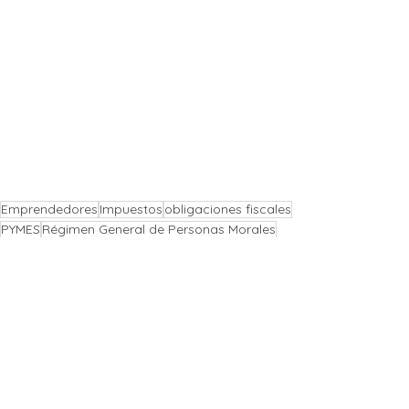
Emprendedores
Impuestos
obligaciones fiscales
PYMES
Régimen General de Personas Morales
Régimen de Actividad Empresarial
Obligaciones para tu Negocio...