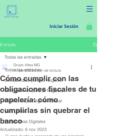
Iniciar Sesión
Entrada
Todas las entradas
Grupo Altea MG
Todas las entradas
10 abr 2023
3 min de lectura
Cómo cumplir con las
Contabilidad para tu Negocio
obligaciones fiscales de tu
Obligaciones para tu Negocio...
papelería: cómo
Elige el mejor Régimen Fiscal
cumplirlas sin quebrar el
Más Leídos
banco
Plataformas Digitales
Actualizado:
6 nov 2023