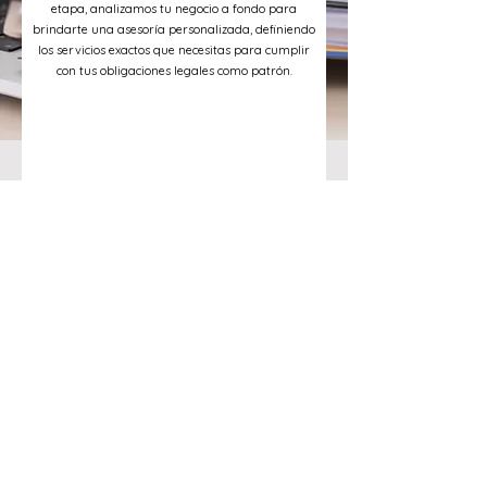
etapa, analizamos tu negocio a fondo para
brindarte una asesoría personalizada, definiendo
los servicios exactos que necesitas para cumplir
con tus obligaciones legales como patrón.
Gestión Integral Mensual
Mes a mes, nuestro equipo experto elabora los
recibos de nómina y los entrega a tus empleados
con cálculos de ISR precisos. Gestionamos tus
declaraciones de retenciones, generamos el
SIPARE para el pago de IMSS, SAR e INFONAVIT, y
presentamos el Impuesto Sobre Nómina.
Nosotros operamos, tú creces.
Soporte Humano 24/7
Más que un proceso, somos tu aliado