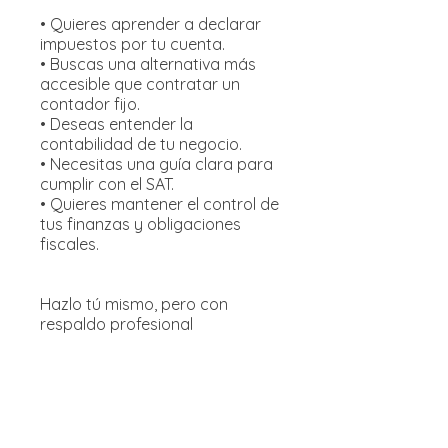
• Quieres aprender a declarar
impuestos por tu cuenta.
• Buscas una alternativa más
accesible que contratar un
contador fijo.
• Deseas entender la
contabilidad de tu negocio.
• Necesitas una guía clara para
cumplir con el SAT.
• Quieres mantener el control de
tus finanzas y obligaciones
fiscales.
Hazlo tú mismo, pero con
respaldo profesional
Aprende a llevar la contabilidad
de tu negocio, calcular tus
impuestos y presentar tus
declaraciones mensuales con
un sistema práctico,