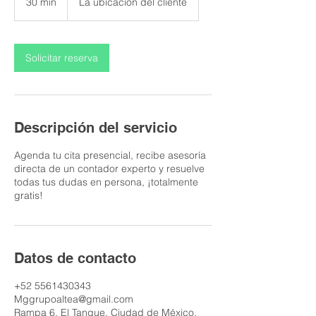
30 min
3
La ubicación del cliente
0
m
i
Solicitar reserva
n
Descripción del servicio
Agenda tu cita presencial, recibe asesoría
directa de un contador experto y resuelve
todas tus dudas en persona, ¡totalmente
gratis!
Datos de contacto
+52 5561430343
Mggrupoaltea@gmail.com
Rampa 6, El Tanque, Ciudad de México,