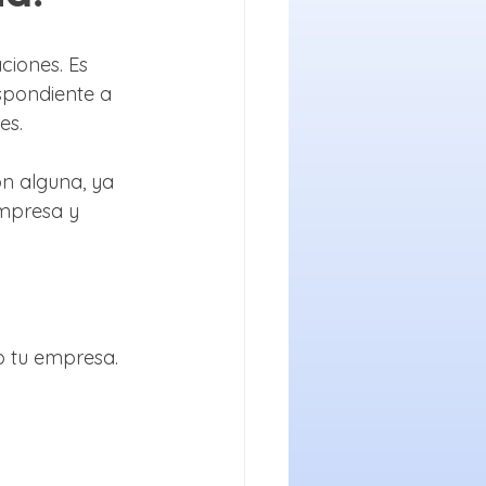
iones. Es 
spondiente a 
es. 
n alguna, ya 
empresa y 
o tu empresa. 