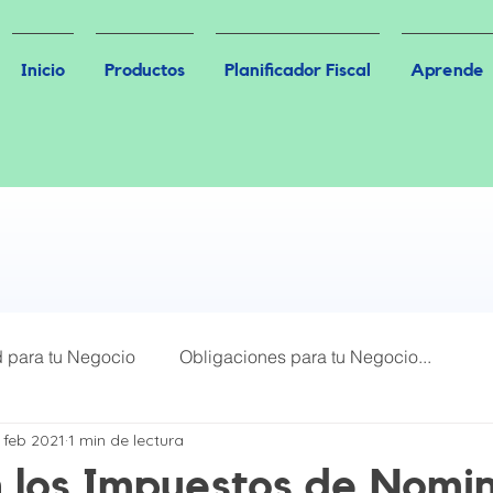
Inicio
Productos
Planificador Fiscal
Aprende
d para tu Negocio
Obligaciones para tu Negocio...
 feb 2021
1 min de lectura
Más Leídos
Plataformas Digitales
 los Impuestos de Nomi