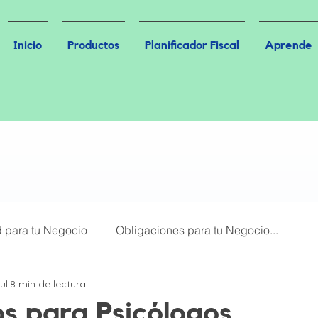
Inicio
Productos
Planificador Fiscal
Aprende
d para tu Negocio
Obligaciones para tu Negocio...
jul
8 min de lectura
Más Leídos
Plataformas Digitales
s para Psicólogos