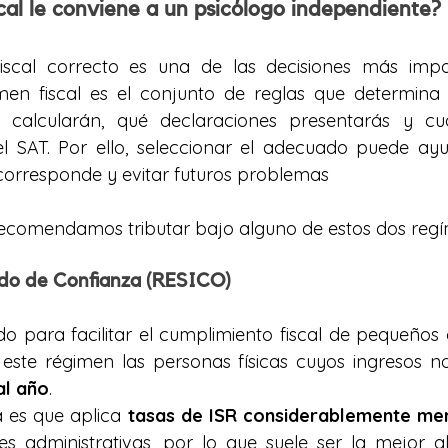
cal le conviene a un psicólogo independiente?
fiscal correcto es una de las decisiones más impo
gimen fiscal es el conjunto de reglas que determina
calcularán, qué declaraciones presentarás y cuá
el SAT. Por ello, seleccionar el adecuado puede ay
corresponde y evitar futuros problemas
 recomendamos tributar bajo alguno de estos dos reg
ado de Confianza (RESICO)
do para facilitar el cumplimiento fiscal de pequeños c
 este régimen las personas físicas cuyos ingresos 
al año
.
a es que aplica 
tasas de ISR considerablemente me
es administrativas, por lo que suele ser la mejor al