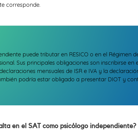
te corresponde.
ndiente puede tributar en RESICO o en el Régimen de
ional. Sus principales obligaciones son inscribirse en e
 declaraciones mensuales de ISR e IVA y la declaració
 también podría estar obligado a presentar DIOT y cont
lta en el SAT como psicólogo independiente?