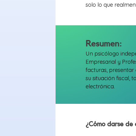
solo lo que realmen
Resumen:
Un psicólogo indepe
Empresarial y Profes
facturas, presentar
su situación fiscal,
electrónica.
¿Cómo darse de a