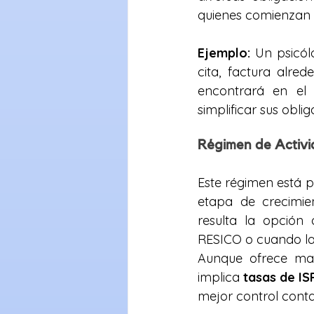
quienes comienzan s
Ejemplo:
 Un psicól
cita, factura alred
encontrará en el
simplificar sus oblig
Régimen de Activi
Este régimen está p
etapa de crecimie
resulta la opción
RESICO o cuando la
Aunque ofrece mayo
implica 
tasas de IS
mejor control conta