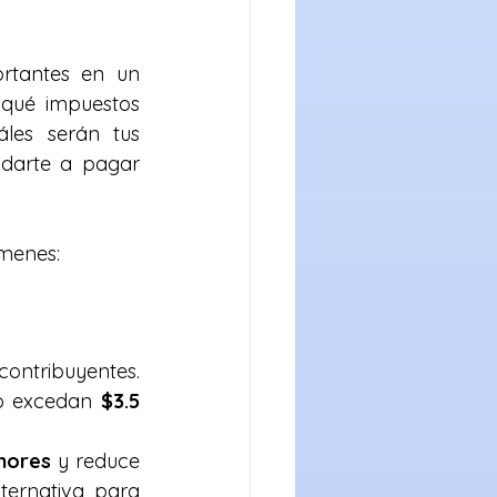
rtantes en un 
 qué impuestos 
les serán tus 
udarte a pagar 
ímenes:
ontribuyentes. 
no excedan 
$3.5 
nores
 y reduce 
ternativa para 