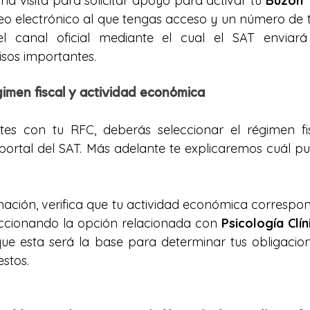
 visita para solicitar apoyo para activar tu 
Buzón T
eo electrónico al que tengas acceso y un número de tel
 canal oficial mediante el cual el SAT enviará no
isos importantes.
gimen fiscal y actividad económica
es con tu RFC, deberás seleccionar el régimen fis
 portal del SAT. Más adelante te explicaremos cuál pu
ormación, verifica que tu actividad económica correspo
eccionando la opción relacionada con 
Psicología Clín
que esta será la base para determinar tus obligacione
estos.