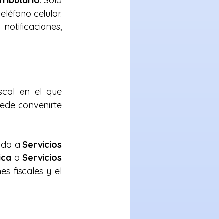
ributario
. Solo 
éfono celular. 
tificaciones, 
cal en el que 
ede convenirte 
nda a 
Servicios 
ica
 o 
Servicios 
s fiscales y el 