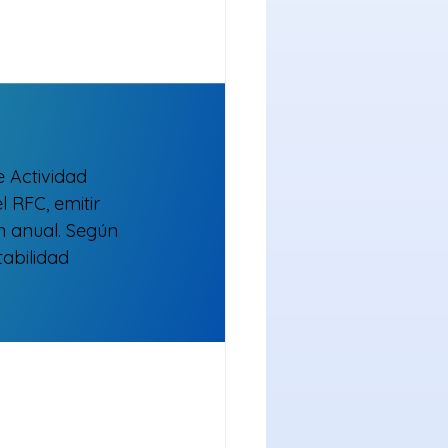
 Actividad 
l RFC, emitir 
n anual. Según 
abilidad 