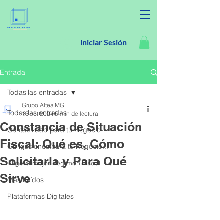
Iniciar Sesión
Entrada
Todas las entradas
Grupo Altea MG
Todas las entradas
15 oct 2024
5 min de lectura
Constancia de Situación
Contabilidad para tu Negocio
Fiscal: Qué es, Cómo
Obligaciones para tu Negocio...
Solicitarla y Para Qué
Elige el mejor Régimen Fiscal
Sirve
Más Leídos
Plataformas Digitales