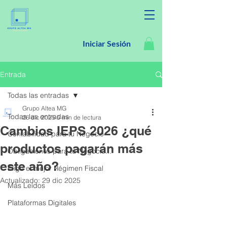
Iniciar Sesión
Entrada
Todas las entradas
Grupo Altea MG
Todas las entradas
26 dic 2025
5 min de lectura
Cambios IEPS 2026 ¿qué
Contabilidad para tu Negocio
productos pagarán más
Obligaciones para tu Negocio...
este año?
Elige el mejor Régimen Fiscal
Actualizado:
29 dic 2025
Más Leídos
Plataformas Digitales