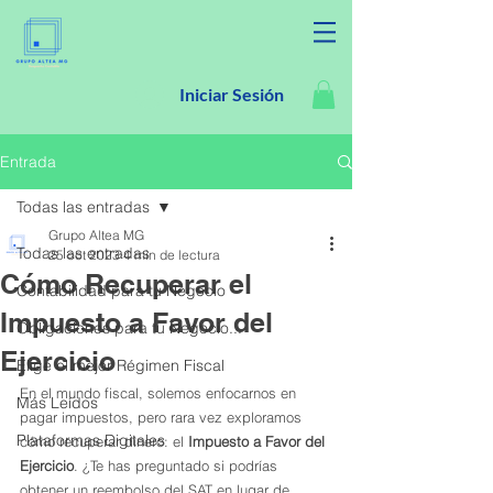
Iniciar Sesión
Entrada
Todas las entradas
Grupo Altea MG
Todas las entradas
25 oct 2023
4 min de lectura
Cómo Recuperar el
Contabilidad para tu Negocio
Impuesto a Favor del
Obligaciones para tu Negocio...
Ejercicio
Elige el mejor Régimen Fiscal
En el mundo fiscal, solemos enfocarnos en 
Más Leídos
pagar impuestos, pero rara vez exploramos 
Plataformas Digitales
cómo recuperar dinero: el 
Impuesto a Favor del 
Ejercicio
. ¿Te has preguntado si podrías 
obtener un reembolso del SAT en lugar de 