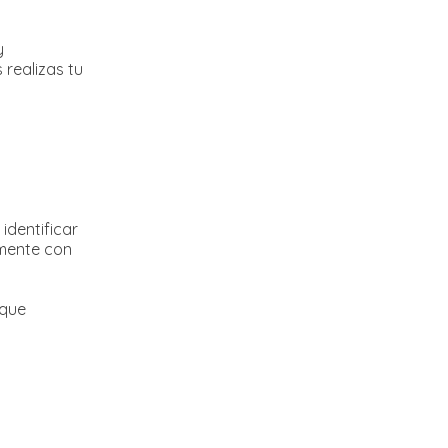
y
realizas tu
identificar
amente con
 que