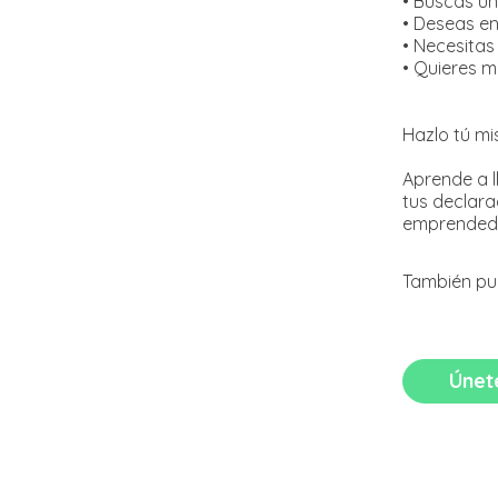
• Buscas un
• Deseas en
• Necesitas
• Quieres m
Hazlo tú mi
Aprende a l
tus declara
También pu
Únet