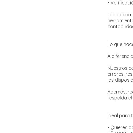
• Verificac
Todo acompa
herramienta
contabilida
Lo que hace
A diferenci
Nuestros co
errores, re
las disposic
Además, rec
respalda el
Ideal para ti
• Quieres a