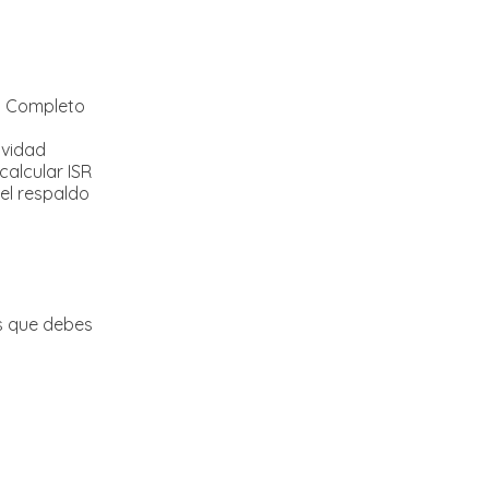
o Completo
ividad
calcular ISR
 el respaldo
es que debes