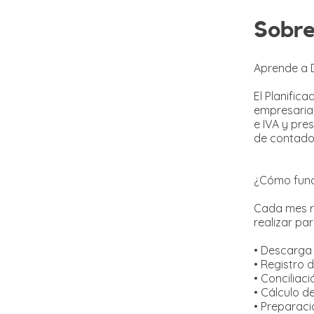
Sobr
Aprende a 
El Planific
empresarial
e IVA y pre
de contado
¿Cómo func
Cada mes re
realizar pa
• Descarga 
• Registro 
• Conciliac
• Cálculo de
• Preparaci