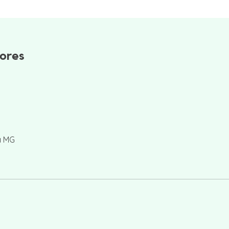
tores
a MG