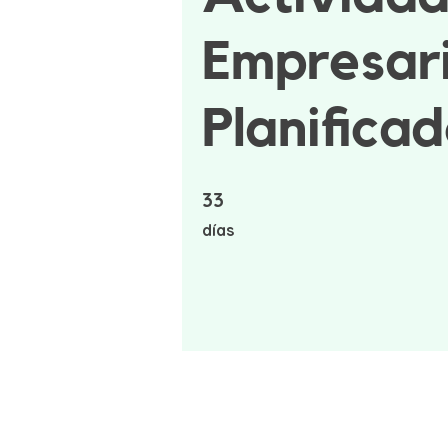
Empresari
Planificad
33
33 días
días